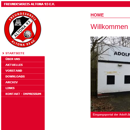
HOME
Willkommen a
Eingangsportal der Adolf-